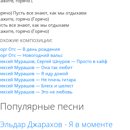
ажите, горячо (
орячо) Пусть все знают, как мы отдыхаем
кажите, горячо (Горячо)
усть все знают, как мы отдыхаем
кажите, горячо (Горячо)
охожие композиции:
еорг Отс — В день рождения
еорг Отс — Новогодний вальс
лексей Мурашов, Сергей Шнуров — Просто в кайф
лексей Мурашов — Она так любит
лексей Мурашов — Я иду домой
лексей Мурашов — Не плачь гитара
лексей Мурашов — Блеск и шелест
лексей Мурашов — Это не любовь
Популярные песни
Эльдар Джарахов - Я в моменте