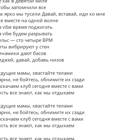
е как в девятой миле
тобы запомнили все
ак ярко мы тусили Давай, вставай, иди ко мне
се вместе на одной волне
а vibe время поджигать
а vibe будем разрывать
ульс — сто четыре BPM
иты вибрируют у стен
инамики дают басов
иджей, давай, добавь низов
удущие мамы, хвастайте телами
арни, не бойтесь, обнимите их сзади
аскачаем клуб сегодня вместе с вами
усть все знают, как мы отдыхаем
удущие мамы, хвастайте телами
арни, не бойтесь, обнимите их сзади
аскачаем клуб сегодня вместе с вами
усть все знают, как мы отдыхаем
усть все знают, как мы отдыхаем