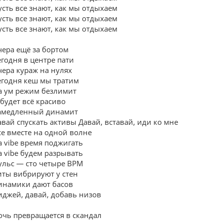
усть все знают, как мы отдыхаем
усть все знают, как мы отдыхаем
усть все знают, как мы отдыхаем
чера ещё за бортом
егодня в центре пати
чера кураж на нулях
егодня кеш мы тратим
а ум режим безлимит
 будет всё красиво
амедленный динамит
авай спускать активы Давай, вставай, иди ко мне
се вместе на одной волне
а vibe время поджигать
а vibe будем разрывать
ульс — сто четыре BPM
иты вибрируют у стен
инамики дают басов
иджей, давай, добавь низов
очь превращается в скандал