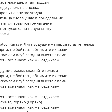
десь накидал, а там поддал
езде успел, не опоздал
ароль на вписке угадал
ятница снова ушла в понедельник
ратятся, тратятся тонны денег
янет тусовка на новую книгу
 вами
ilatov, Karas и Лига Будущие мамы, хвастайте телами
арни, не бойтесь, обнимите их сзади
аскачаем клуб сегодня вместе с вами
усть все знают, как мы отдыхаем
удущие мамы, хвастайте телами
арни, не бойтесь, обнимите их сзади
аскачаем клуб сегодня вместе с вами
усть все знают, как мы отдыхаем
усть все знают, как мы отдыхаем
кажите, горячо (Горячо)
усть все знают, как мы отдыхаем