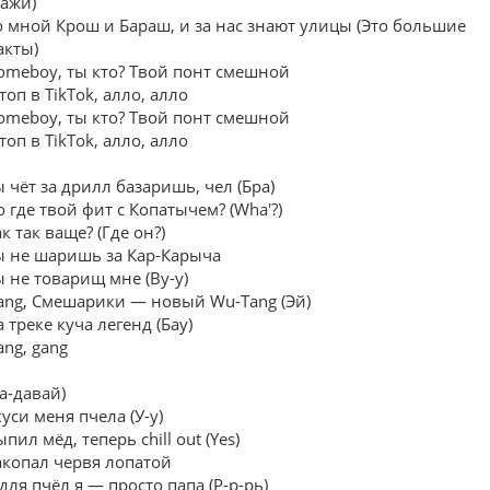
кажи)
о мной Крош и Бараш, и за нас знают улицы (Это большие
акты)
omeboy, ты кто? Твой понт смешной
топ в TikTok, алло, алло
omeboy, ты кто? Твой понт смешной
топ в TikTok, алло, алло
ы чёт за дрилл базаришь, чел (Бра)
о где твой фит с Копатычем? (Wha'?)
к так ваще? (Где он?)
ы не шаришь за Кар-Карыча
ы не товарищ мне (Ву-у)
ang, Смешарики — новый Wu-Tang (Эй)
 треке куча легенд (Бау)
ang, gang
а-давай)
уси меня пчела (У-у)
пил мёд, теперь chill out (Yes)
акопал червя лопатой
для пчёл я — просто папа (Р-р-рь)