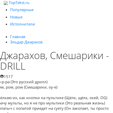
TopTekst.ru
Популярные
Новые
Исполнители
Главная
Эльдар Джарахов
Джарахов, Смешарики -
DRILL
1517
р-р-ра (Это русский дрилл)
ow, pow, pow (Смешарики, оу-е)
ёлкаю их, как кнопки на пультике (Щёлк, щёлк, окей, OG)
рачу мульты, но я не про мультики (Это реальная жизнь)
опатыч с лопатой приедет на суету (Он закопает, ты просто