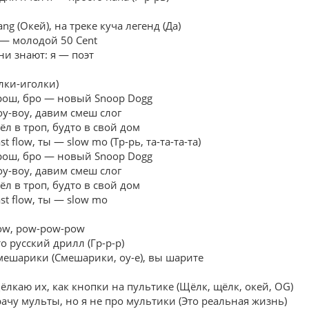
ng (Окей), на треке куча легенд (Да)
 — молодой 50 Cent
ни знают: я — поэт
Ёлки-иголки)
рош, бро — новый Snoop Dogg
оу-воу, давим смеш слог
ёл в троп, будто в свой дом
st flow, ты — slow mo (Тр-рь, та-та-та-та)
рош, бро — новый Snoop Dogg
оу-воу, давим смеш слог
ёл в троп, будто в свой дом
st flow, ты — slow mo
ow, pow-pow-pow
о русский дрилл (Гр-р-р)
мешарики (Смешарики, оу-е), вы шарите
ёлкаю их, как кнопки на пультике (Щёлк, щёлк, окей, OG)
рачу мульты, но я не про мультики (Это реальная жизнь)