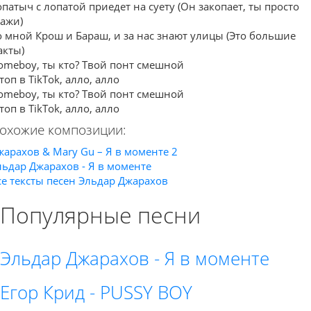
опатыч с лопатой приедет на суету (Он закопает, ты просто
кажи)
о мной Крош и Бараш, и за нас знают улицы (Это большие
акты)
omeboy, ты кто? Твой понт смешной
toptekst.ru
топ в TikTok, алло, алло
omeboy, ты кто? Твой понт смешной
топ в TikTok, алло, алло
охожие композиции:
жарахов & Mary Gu – Я в моменте 2
льдар Джарахов - Я в моменте
се тексты песен Эльдар Джарахов
Популярные песни
Эльдар Джарахов - Я в моменте
Егор Крид - PUSSY BOY